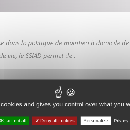
se dans la politique de maintien à domicile de
e vie, le SSIAD permet de :
ne hospitalisation
 cookies and gives you control over what you w
sement d'hébergement (EHPAD, Résidence auto
K, accept all
Deny all cookies
Personalize
Privacy 