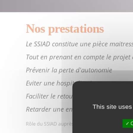
Nos prestations
Le SSIAD constitue une pièce maitres
Tout en prenant en compte le projet d
Prévenir la perte d'autonomie
Eviter une hospitalisation
Faciliter le retour à domicile après u
This site uses
Retarder une entrée dans un établis
Rôle du SSIAD auprès des aidants
O