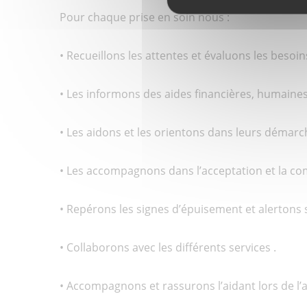
Pour chaque prise en soin nous :
• Recueillons les attentes et évaluons les besoi
• Les informons des aides financières, humaines
• Les aidons et les orientons dans leurs démarc
• Les accompagnons dans l’acceptation et la co
• Repérons les signes d’épuisement et alertons si
• Collaborons avec les différents services .
• Accompagnons et rassurons l’aidant lors de l