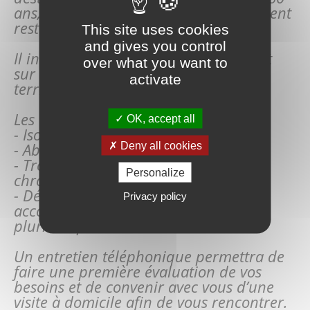
ans, en perte d’autonomie qui souhaitent
rester à leur domicile.
This site uses cookies
and gives you control
Il intervient pour des personnes vivant
over what you want to
sur les 13 communes pré-citées du
activate
territoire.
Les critères d’inclusion sont :
OK, accept all
- Isolement social
- Absence ou épuisement de l’aidant
Deny all cookies
- Troubles cognitifs ou pathologies
Personalize
chroniques
- Dépendance nécessitant un
Privacy policy
accompagnement coordonné et
pluridisciplinaire
Un entretien téléphonique permettra de
faire une première évaluation de vos
besoins et de convenir avec vous d’une
visite à domicile afin de vous rencontrer.