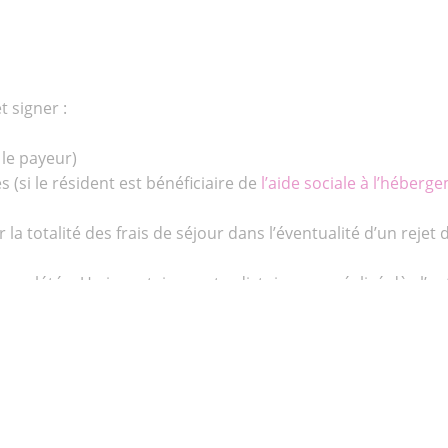
 signer :
 le payeur)
si le résident est bénéficiaire de
l’aide sociale à l’héberg
la totalité des frais de séjour dans l’éventualité d’un rejet d
 complétée. Un inventaire contradictoire sera réalisé dès l’en
illez fournir une ordonnance du traitement en cours