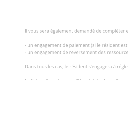
Il vous sera également demandé de compléter et
- un engagement de paiement (si le résident est
- un engagement de reversement des ressources (
Dans tous les cas, le résident s’engagera à régler 
La fiche « lingerie conseillée » jointe devra être
Dès que l‘accord d’admission est prononcé, veu
© 2026 EMSP Haut Var
Made with
by Remix Web