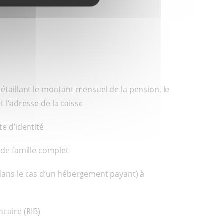
détaillant le montant mensuel de la pension, le
 l‘adresse de la caisse
te d’identité
 de famille complet
dans le cas d‘un hébergement payant) à
ncaire (RIB)