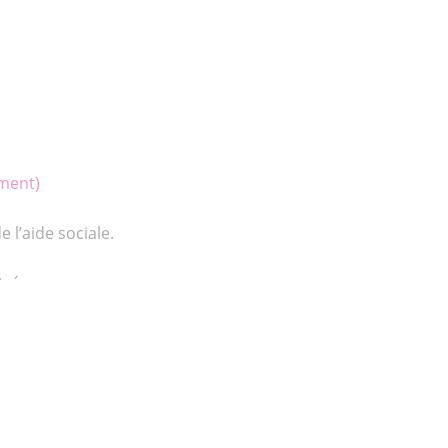
ement)
e l’aide sociale.
trée.
On recrute
|
Mentions
|
Cookies
|
Confidentialité