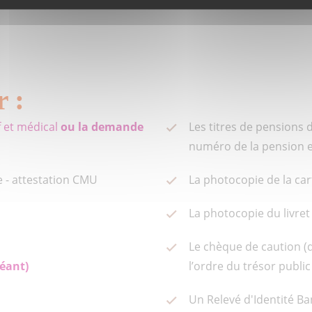
 :
f et médical
ou la demande
Les titres de pensions 
numéro de la pension et
le - attestation CMU
La photocopie de la car
La photocopie du livret
Le chèque de caution (
héant)
l’ordre du trésor public
Un Relevé d'Identité Ba